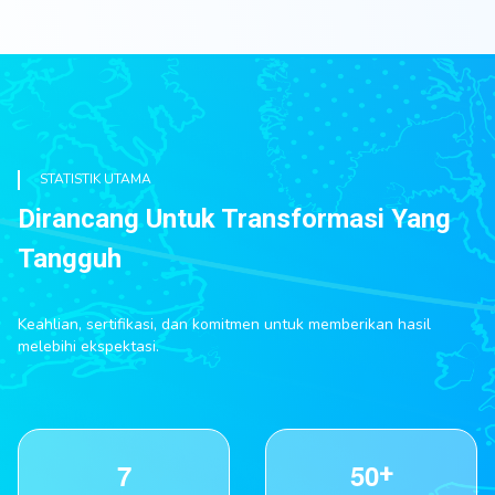
STATISTIK UTAMA
Dirancang Untuk Transformasi Yang
Tangguh
Keahlian, sertifikasi, dan komitmen untuk memberikan hasil
melebihi ekspektasi.
7
5
0