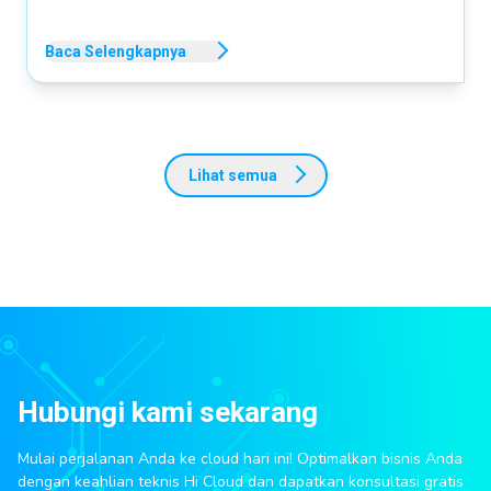
Baca Selengkapnya
Lihat semua
Hubungi kami sekarang
Mulai perjalanan Anda ke cloud hari ini! Optimalkan bisnis Anda
dengan keahlian teknis Hi Cloud dan dapatkan konsultasi gratis