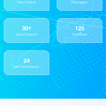
Mitra Global
Pelanggan
3
0
1
2
0
Solusi Industri
Sertifikasi
2
4
Jam Pemantauan