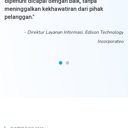
ComfortDelGro