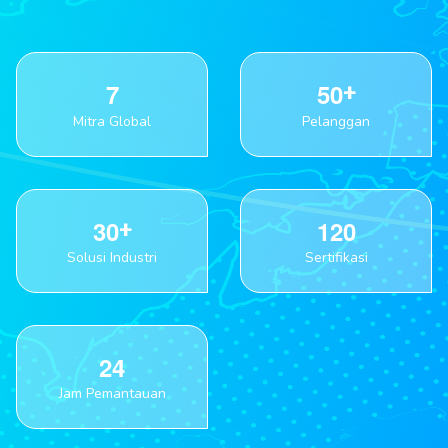
7
5
0
Mitra Global
Pelanggan
3
0
1
2
0
Solusi Industri
Sertifikasi
2
4
Jam Pemantauan