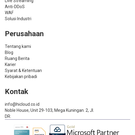
Live Streaming
Anti-DDoS
WAF
Solusi Industri
Perusahaan
Tentang kami
Blog
Ruang Berita
Karier
Syarat & Ketentuan
Kebijakan pribadi
Kontak
info@hicloud.co.id
Noble House, Unit 29-103, Mega Kuningan. 2, Jl.
DR.