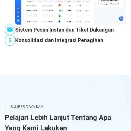
Sistem Pesan Instan dan Tiket Dukungan
Konsolidasi dan Integrasi Penagihan
SUMBER DAYA KAMI
Pelajari Lebih Lanjut Tentang Apa
Yang Kami Lakukan