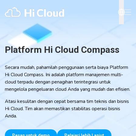
Platform Hi Cloud Compass
Secara mudah, pahamilah penggunaan serta biaya Platform
Hi Cloud Compass. Ini adalah platform manajemen multi-
cloud terpadu dengan penagihan terintegrasi untuk
mengelola pengeluaran cloud Anda yang mudah dan efisien.
Atasi kesulitan dengan cepat bersama tim teknis dan bisnis
Hi Cloud. Tim akan memastikan stabilitas operasi bisnis
Anda.
Pesan untuk demo
Pelajari lebih Lanjut