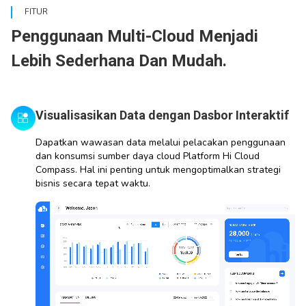
FITUR
Penggunaan Multi-Cloud Menjadi
Lebih Sederhana Dan Mudah.
Visualisasikan Data dengan Dasbor Interaktif
Dapatkan wawasan data melalui pelacakan penggunaan
dan konsumsi sumber daya cloud Platform Hi Cloud
Compass. Hal ini penting untuk mengoptimalkan strategi
bisnis secara tepat waktu.