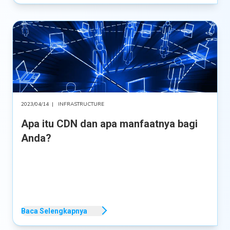
2023/04/14
|
INFRASTRUCTURE
Apa itu CDN dan apa manfaatnya bagi
Anda?
Baca Selengkapnya