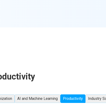
oductivity
ization
AI and Machine Learning
Productivity
Industry S