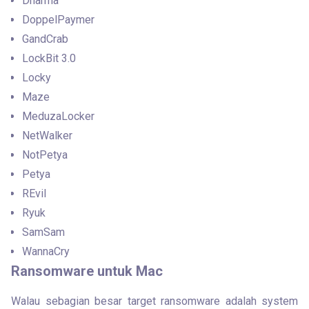
Dharma
DoppelPaymer
GandCrab
LockBit 3.0
Locky
Maze
MeduzaLocker
NetWalker
NotPetya
Petya
REvil
Ryuk
SamSam
WannaCry
Ransomware untuk Mac
Walau sebagian besar target ransomware adalah system 